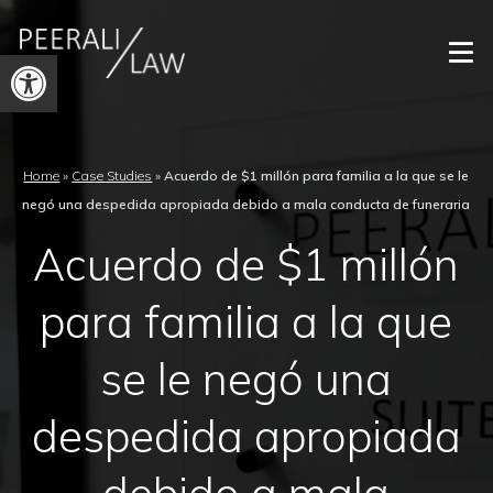
Abrir
barra
de
herramientas
Home
»
Case Studies
»
Acuerdo de $1 millón para familia a la que se le
negó una despedida apropiada debido a mala conducta de funeraria
Acuerdo de $1 millón
para familia a la que
se le negó una
despedida apropiada