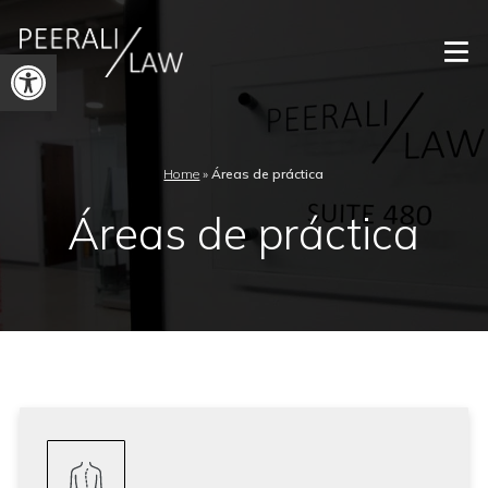
Abrir
barra
de
herramientas
Home
»
Áreas de práctica
Áreas de práctica